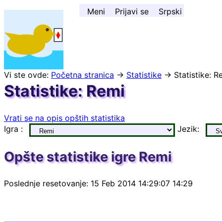
Skoči na sadržaj ↓
Meni
Prijavi se
Srpski
Vi ste ovde:
Početna stranica
→
Statistike
→ Statistike: R
Statistike: Remi
Vrati se na opis opštih statistika
Igra :
Jezik:
Opšte statistike igre Remi
Poslednje resetovanje: 15 Feb 2014 14:29:07 14:29