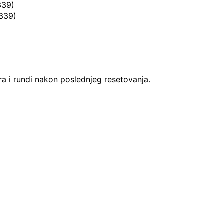
339)
 339)
ara i rundi nakon poslednjeg resetovanja.