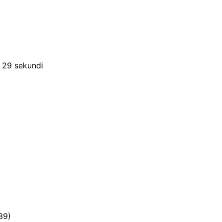
, 29 sekundi
)
39)