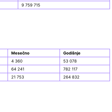
9 759 715
Mesečno
Godišnje
4 360
53 078
64 241
782 117
21 753
264 832