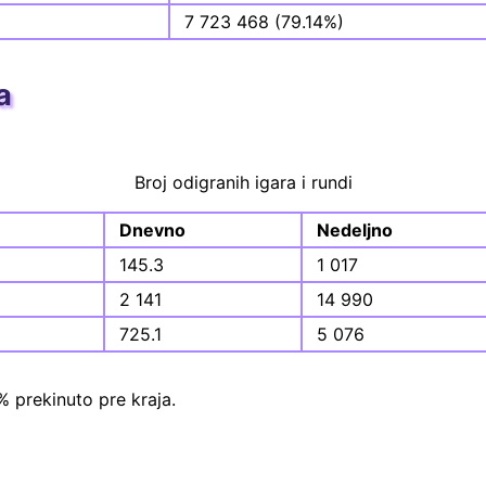
7 723 468 (79.14%)
a
Broj odigranih igara i rundi
Dnevno
Nedeljno
145.3
1 017
2 141
14 990
725.1
5 076
% prekinuto pre kraja.