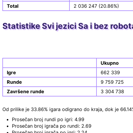
Total
2 036 247 (20.86%)
Statistike Svi jezici Sa i bez robot
Ukupno
Igre
662 339
Runde
9 759 725
Završene runde
3 304 738
Od prilike je 33.86% igara odigrano do kraja, dok je 66.14
Prosečan broj rundi po igri: 4.99
Prosečan broj igrača po rundi: 2.69
Prosečan broj igrača po igri: 2.24