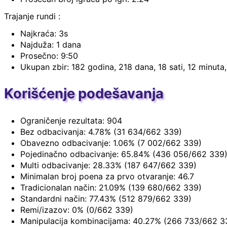
Trajanje rundi :
Najkraća: 3s
Najduža: 1 dana
Prosečno: 9:50
Ukupan zbir: 182 godina, 218 dana, 18 sati, 12 minuta
Korišćenje podešavanja
Ograničenje rezultata: 904
Bez odbacivanja: 4.78% (31 634/662 339)
Obavezno odbacivanje: 1.06% (7 002/662 339)
Pojedinačno odbacivanje: 65.84% (436 056/662 339
Multi odbacivanje: 28.33% (187 647/662 339)
Minimalan broj poena za prvo otvaranje: 46.7
Tradicionalan način: 21.09% (139 680/662 339)
Standardni način: 77.43% (512 879/662 339)
Remi/izazov: 0% (0/662 339)
Manipulacija kombinacijama: 40.27% (266 733/662 3