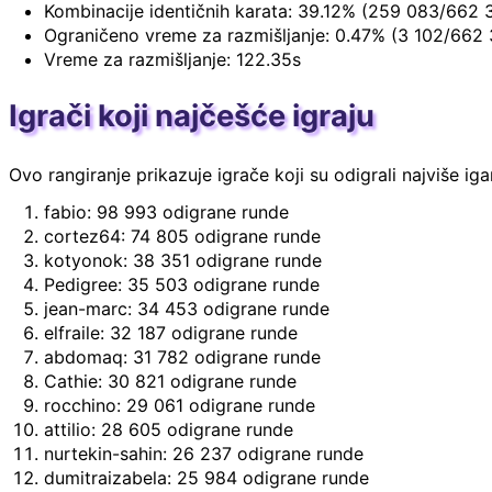
Kombinacije identičnih karata: 39.12% (259 083/662 
Ograničeno vreme za razmišljanje: 0.47% (3 102/662
Vreme za razmišljanje: 122.35s
Igrači koji najčešće igraju
Ovo rangiranje prikazuje igrače koji su odigrali najviše ig
fabio: 98 993 odigrane runde
cortez64: 74 805 odigrane runde
kotyonok: 38 351 odigrane runde
Pedigree: 35 503 odigrane runde
jean-marc: 34 453 odigrane runde
elfraile: 32 187 odigrane runde
abdomaq: 31 782 odigrane runde
Cathie: 30 821 odigrane runde
rocchino: 29 061 odigrane runde
attilio: 28 605 odigrane runde
nurtekin-sahin: 26 237 odigrane runde
dumitraizabela: 25 984 odigrane runde