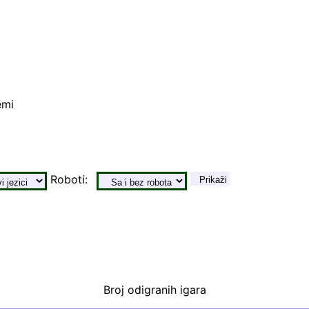
emi
Roboti:
Prikaži
Broj odigranih igara