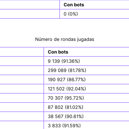
Con bots
0 (0%)
Número de rondas jugadas
Con bots
9 139 (91.36%)
299 089 (81.78%)
190 927 (86.77%)
121 502 (92.04%)
70 307 (95.72%)
87 802 (81.02%)
38 567 (90.61%)
3 833 (91.59%)