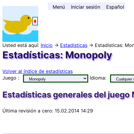
Ir al contenido ↓
Menú
Iniciar sesión
Español
Usted está aquí:
Inicio
→
Estadísticas
→ Estadísticas: Mo
Estadísticas: Monopoly
Volver al índice de estadísticas
Juego :
Idioma:
Estadísticas generales del jueg
Última revisión a cero: 15.02.2014 14:29