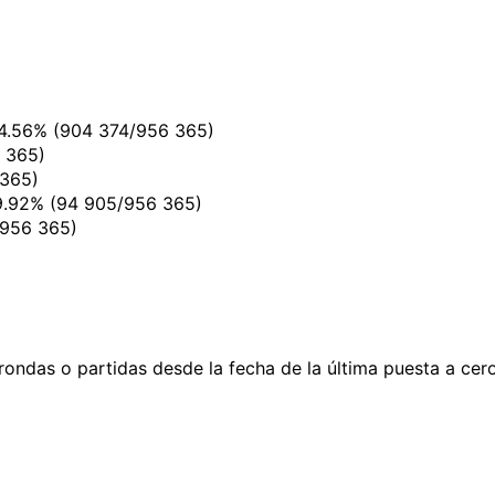
94.56% (904 374/956 365)
6 365)
 365)
 9.92% (94 905/956 365)
/956 365)
rondas o partidas desde la fecha de la última puesta a cero