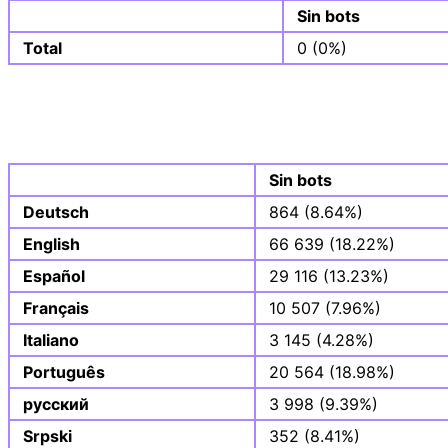
Sin bots
Total
0 (0%)
Sin bots
Deutsch
864 (8.64%)
English
66 639 (18.22%)
Español
29 116 (13.23%)
Français
10 507 (7.96%)
Italiano
3 145 (4.28%)
Português
20 564 (18.98%)
русский
3 998 (9.39%)
Srpski
352 (8.41%)