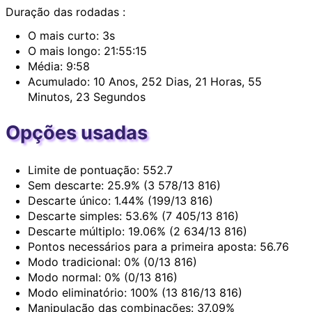
Duração das rodadas :
O mais curto: 3s
O mais longo: 21:55:15
Média: 9:58
Acumulado: 10 Anos, 252 Dias, 21 Horas, 55
Minutos, 23 Segundos
Opções usadas
Limite de pontuação: 552.7
Sem descarte: 25.9% (3 578/13 816)
Descarte único: 1.44% (199/13 816)
Descarte simples: 53.6% (7 405/13 816)
Descarte múltiplo: 19.06% (2 634/13 816)
Pontos necessários para a primeira aposta: 56.76
Modo tradicional: 0% (0/13 816)
Modo normal: 0% (0/13 816)
Modo eliminatório: 100% (13 816/13 816)
Manipulação das combinações: 37.09%