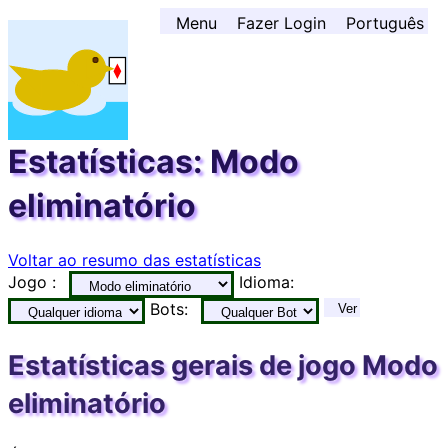
Ir para o conteúdo principal ↓
Menu
Fazer Login
Português
Estatísticas: Modo
eliminatório
Voltar ao resumo das estatísticas
Jogo :
Idioma:
Bots:
Ver
Estatísticas gerais de jogo Modo
eliminatório