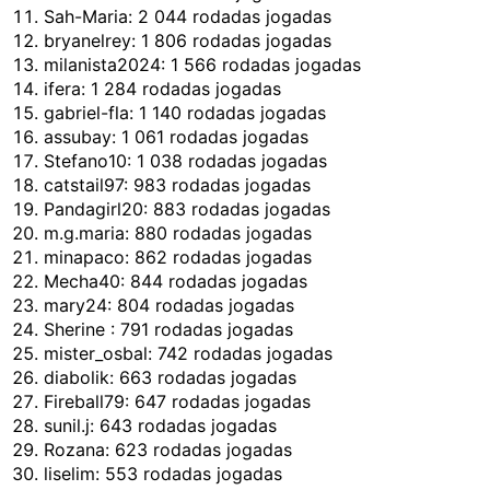
Sah-Maria: 2 044 rodadas jogadas
bryanelrey: 1 806 rodadas jogadas
milanista2024: 1 566 rodadas jogadas
ifera: 1 284 rodadas jogadas
gabriel-fla: 1 140 rodadas jogadas
assubay: 1 061 rodadas jogadas
Stefano10: 1 038 rodadas jogadas
catstail97: 983 rodadas jogadas
Pandagirl20: 883 rodadas jogadas
m.g.maria: 880 rodadas jogadas
minapaco: 862 rodadas jogadas
Mecha40: 844 rodadas jogadas
mary24: 804 rodadas jogadas
Sherine
: 791 rodadas jogadas
mister_osbal: 742 rodadas jogadas
diabolik: 663 rodadas jogadas
Fireball79: 647 rodadas jogadas
sunil.j: 643 rodadas jogadas
Rozana: 623 rodadas jogadas
liselim: 553 rodadas jogadas