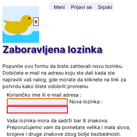
Skoči na sadržaj ↓
Meni
Prijavi se
Srpski
Zaboravljena lozinka
Popunite ovu formu da biste zahtevali novu lozinku.
Dobićete e-mail na adresu koju ste dali kada ste
napravili vaš nalog, gde morate da kliknete na link za
potvrdu kako biste odobrili promenu.
Korisničko ime ili e-mail adresa :
Nova lozinka :
Vaša lozinka mora da sadrži bar 8 znakova.
Preporučujemo vam da pomešate velika i mala slova,
brojeve i druge znakove zbog bolje bezbednosti.