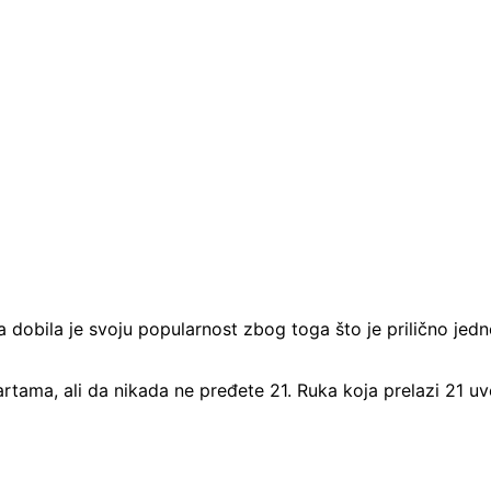
 a dobila je svoju popularnost zbog toga što je prilično je
kartama, ali da nikada ne pređete 21. Ruka koja prelazi 21 uv