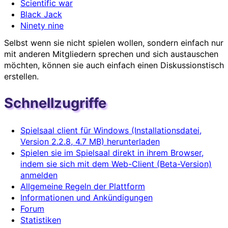
Scientific war
Black Jack
Ninety nine
Selbst wenn sie nicht spielen wollen, sondern einfach nur
mit anderen Mitgliedern sprechen und sich austauschen
möchten, können sie auch einfach einen Diskussionstisch
erstellen.
Schnellzugriffe
Spielsaal client für Windows (Installationsdatei,
Version 2.2.8, 4.7 MB) herunterladen
Spielen sie im Spielsaal direkt in ihrem Browser,
indem sie sich mit dem Web-Client (Beta-Version)
anmelden
Allgemeine Regeln der Plattform
Informationen und Ankündigungen
Forum
Statistiken